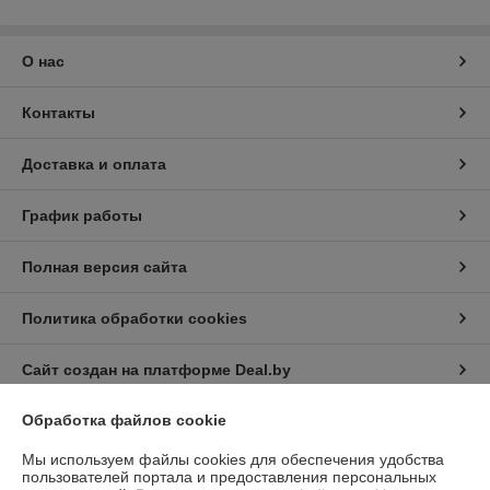
О нас
Контакты
Доставка и оплата
График работы
Полная версия сайта
Политика обработки cookies
Сайт создан на платформе Deal.by
Обработка файлов cookie
Информация для покупателя
Мы используем файлы cookies для обеспечения удобства
Юридическое лицо:
Общество с ограниченной ответственностью
пользователей портала и предоставления персональных
"БиКрафтОйл"