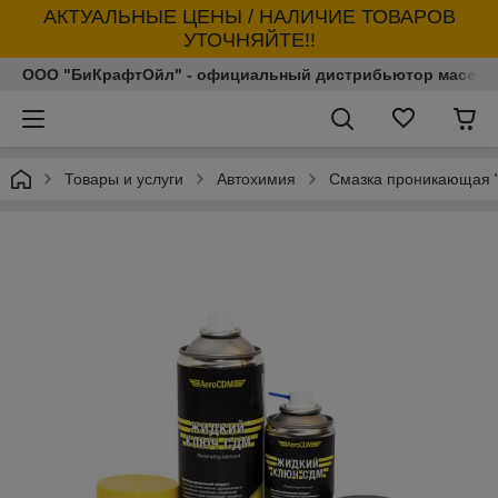
АКТУАЛЬНЫЕ ЦЕНЫ / НАЛИЧИЕ ТОВАРОВ
УТОЧНЯЙТЕ!!
ООО "БиКрафтОйл" - официальный дистрибьютор масел т
Товары и услуги
Автохимия
Смазка проникающая "