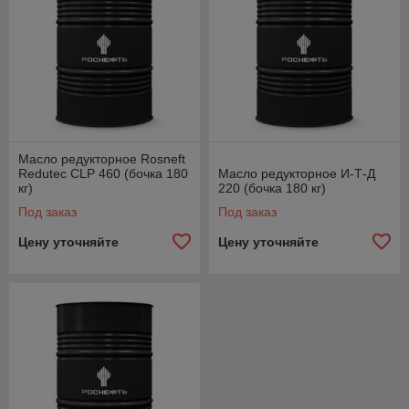
Part 2 (CL) - минеральное масло с
антиокислительной и антикоррозионной присадкой
(серия ТНК Контур, ТНК Контур Экстра)
Part 3 (CLP) - минеральное масло класса CL с
дополнительной противозадирной присадкой (серия
ТНК Редуктор CLP, ТНК Редуктор Зима CLP)
Масло редукторное Rosneft
Redutec CLP 460 (бочка 180
Масло редукторное И-Т-Д
кг)
220 (бочка 180 кг)
Под заказ
Под заказ
Цену уточняйте
Цену уточняйте