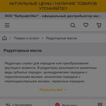
АКТУАЛЬНЫЕ ЦЕНЫ / НАЛИЧИЕ ТОВАРОВ
УТОЧНЯЙТЕ!!
ООО "БиКрафтОйл" - официальный дистрибьютор масел т
Товары и услуги
Редукторные масла
Редукторные масла
Редукторы служат для передачи или преобразования
крутящего момента. В редукторах реализуются различные
виды зубчатых передач: цилиндрические передачи с
параллельными валами, конические передачи с
перпендикулярными валами, червячные передачи.
Отличительные особенности редукторных масел
:
Показать всё
усиленные смазочные свойства в зоне контакта
зацеплений
Сортировка
усиленные трибологические характеристики
0
Фильтры