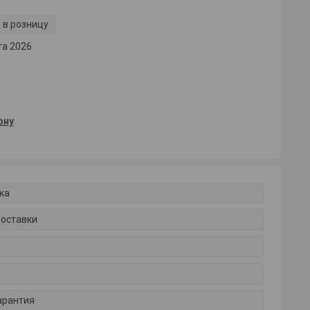
 в розницу
та 2026
ону
ка
доставки
арантия