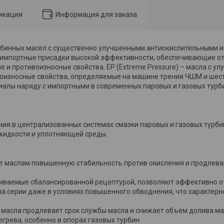
икация
Информация для заказа
 турбинных масел с существенно улучшенными антиокислительными 
е импортные присадки высокой эффективности, обеспечивающие о
 и противоизносные свойства. EP (Extreme Pressure) – масла с 
воизносные свойства, определяемые на машине трения ЧШМ и шес
иалы наряду с импортными в современных паровых и газовых тур
ия в централизованных системах смазки паровых и газовых турбин
 жидкости и уплотняющей среды.
 маслам повышенную стабильность против окисления и продлева
иваемые сбалансированной рецептурой, позволяют эффективно от
а серии даже в условиях повышенного обводнения, что характерн
 масла продлевает срок службы масла и снижает объем долива м
егрева, особенно в опорах газовых турбин