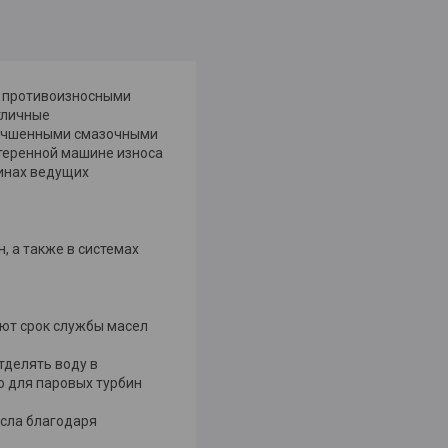
и противоизносными
тличные
улучшенными смазочными
теренной машине износа
бинах ведущих
, а также в системах
ют срок службы масел
делять воду в
о для паровых турбин
асла благодаря