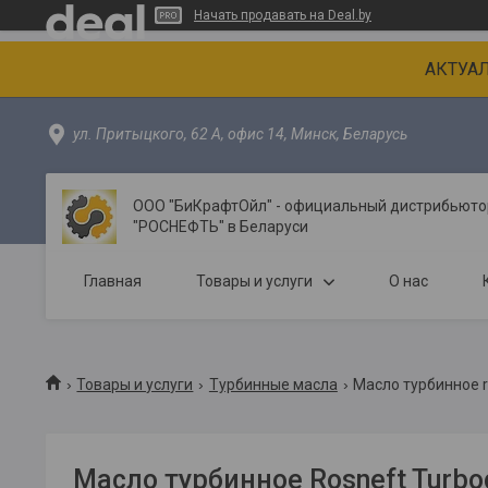
Начать продавать на Deal.by
АКТУАЛ
ул. Притыцкого, 62 А, офис 14, Минск, Беларусь
ООО "БиКрафтОйл" - официальный дистрибьютор
"РОСНЕФТЬ" в Беларуси
Главная
Товары и услуги
О нас
Товары и услуги
Турбинные масла
Масло турбинное ro
Масло турбинное Rosneft Turbo