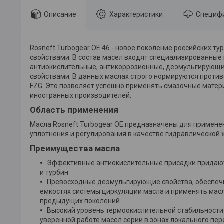
Описание
Характеристики
Специф
Rosneft Turbogear OE 46 - новое поколение российских
свойствами. В состав масел входят специализированны
антиокислительные, антикоррозионные, деэмульгирующие
свойствами. В данных маслах строго нормируются проти
FZG. Это позволяет успешно применять смазочные матер
иностранных производителей.
Область применения
Масла Rosneft Turbogear OE предназначены для применен
уплотнения и регулирования в качестве гидравлической
Преимущества масла
Эффективные антиокислительные присадки придают
и турбин
Превосходные деэмульгирующие свойства, обеспеч
емкостях системы циркуляции масла и применять масл
предыдущих поколений
Высокий уровень термоокислительной стабильности
уверенной работе масел серии в зонах локального пер