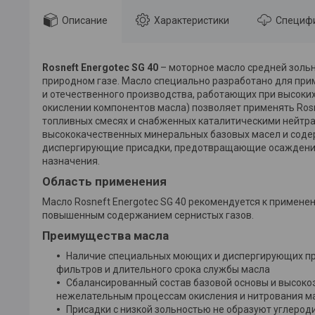
Описание
Характеристики
Специф
Rosneft Energotec SG 40
– моторное масло средней зольн
природном газе. Масло специально разработано для примен
и отечественного производства, работающих при высоких
окислении компонентов масла) позволяет применять Rosn
топливных смесях и снабженных каталитическими нейтрал
высококачественных минеральных базовых масел и содер
диспергирующие присадки, предотвращающие осаждение 
назначения.
Область применения
Масло Rosneft Energotec SG 40 рекомендуется к применен
повышенным содержанием сернистых газов.
Преимущества масла
Наличие специальных моющих и диспергирующих при
фильтров и длительного срока службы масла
Сбалансированный состав базовой основы и высоко
нежелательным процессам окисления и нитрования м
Присадки с низкой зольностью не образуют углеродис