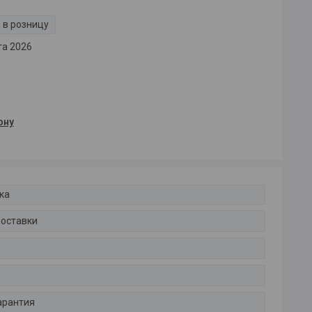
 в розницу
та 2026
ону
ка
доставки
арантия