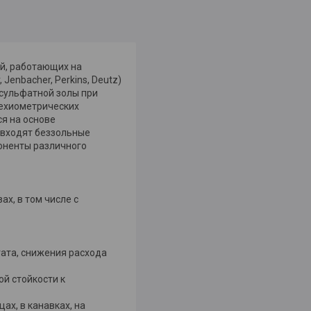
ей, работающих на
Jenbacher, Perkins, Deutz)
 сульфатной золы при
техиометрических
ся на основе
 входят беззольные
оненты различного
х, в том числе с
ата, снижения расхода
й стойкости к
ах, в канавках, на