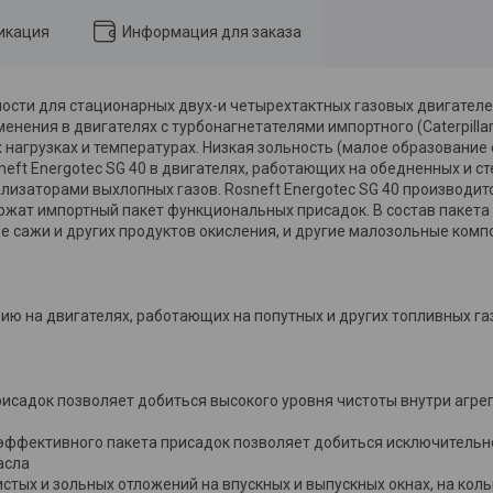
икация
Информация для заказа
ости для стационарных двух-и четырехтактных газовых двигател
ения в двигателях с турбонагнетателями импортного (Caterpillar, 
 нагрузках и температурах. Низкая зольность (малое образование
eft Energotec SG 40 в двигателях, работающих на обедненных и с
изаторами выхлопных газов. Rosneft Energotec SG 40 производит
жат импортный пакет функциональных присадок. В состав пакета
сажи и других продуктов окисления, и другие малозольные комп
ию на двигателях, работающих на попутных и других топливных газа
садок позволяет добиться высокого уровня чистоты внутри агрег
эффективного пакета присадок позволяет добиться исключительно
асла
тых и зольных отложений на впускных и выпускных окнах, на кольц