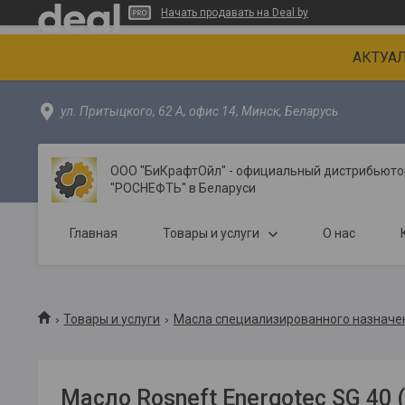
Начать продавать на Deal.by
АКТУАЛ
ул. Притыцкого, 62 А, офис 14, Минск, Беларусь
ООО "БиКрафтОйл" - официальный дистрибьютор
"РОСНЕФТЬ" в Беларуси
Главная
Товары и услуги
О нас
Товары и услуги
Масла специализированного назначе
Масло Rosneft Energotec SG 40 