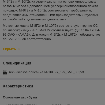
М-8Г2к и М-10Г2к изготавливаются на основе минеральных
базовых масел с добавлением усовершенствованного пакета
присадок. М-8Г2к и М-10Г2к соответствуют требованиям,
предъявляемым отечественными производителями грузовых
автомобилей с дизельными двигателями.
Моторные масла М-8Г2к и М-10Г2к соответствуют группе CС
по классификации API. М-8Г2к соответствует РД 37.104.17004-
96 ОАО «КАМАЗ». Для масел М-8Г2к и М-10Г2к - обозначение
по SAE 20 и 30 соответственно.
Скрыть
Спецификация
техническое описание M-10G2k_1-s_SAE_30.pdf
Характеристики
Основные атрибуты
Для типа двигателей
Дизельный