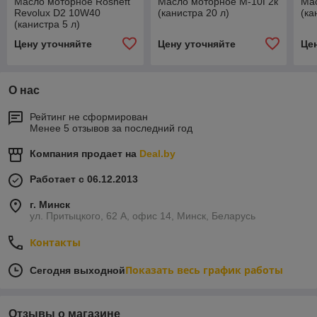
Масло моторное Rosneft
Масло моторное М-10Г2к
Ма
Revolux D2 10W40
(канистра 20 л)
(ка
(канистра 5 л)
Цену уточняйте
Цену уточняйте
Це
О нас
Рейтинг не сформирован
Менее 5 отзывов за последний год
Компания продает на
Deal.by
Работает с 06.12.2013
г. Минск
ул. Притыцкого, 62 А, офис 14, Минск, Беларусь
Контакты
Показать весь график работы
Сегодня выходной
Отзывы о магазине