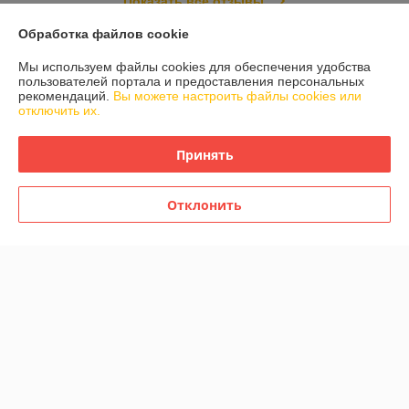
Показать все отзывы
Обработка файлов cookie
О нас
Мы используем файлы cookies для обеспечения удобства
пользователей портала и предоставления персональных
рекомендаций.
Вы можете настроить файлы cookies или
Контакты
отключить их.
Доставка и оплата
Принять
График работы
Отклонить
Полная версия сайта
Политика обработки cookies
Сайт создан на платформе Deal.by
Информация для покупателя
Юридическое лицо:
Общество с ограниченной ответственностью